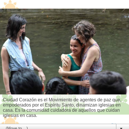
Ciudad Corazón es el Movimiento de agentes de paz que,
empoderados por el Espíritu Santo, dinamizan iglesias en
casa. Es la comunidad cuidadora de aquellos que cuidan
iglesias en casa.
▼